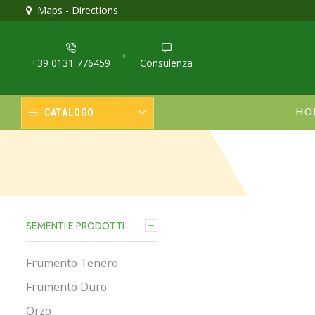
colatura sementi!
Maps - Directions
Scopri
Sa
+39 0131 776459
Consulenza
HO
CATALOGO
SEMENTI E PRODOTTI
Frumento Tenero
Frumento Duro
Orzo