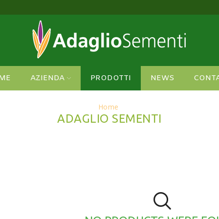
cchi e imballaggi più sicuri!
Vedi
ME
AZIENDA
PRODOTTI
NEWS
CONTA
Home
ADAGLIO SEMENTI