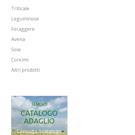
Triticale
Leguminose
Foraggere
Avena
Soia
Concimi
Altri prodotti
SEMENTI
CATALOGO
ADAGLIO
Consulta il catalogo