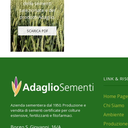
delle sementi
selezionate e dei
prodotti Adaglio.
SCARICA PDF
LINK & RI
Home Page
Chi Siamo
Azienda sementiera dal 1950. Produzione e
vendita di sementi certificate per colture
Ambiente
estensive, fertilizzanti e fitofarmaci.
Produzione
Borgo S. Giovanni, 16/A