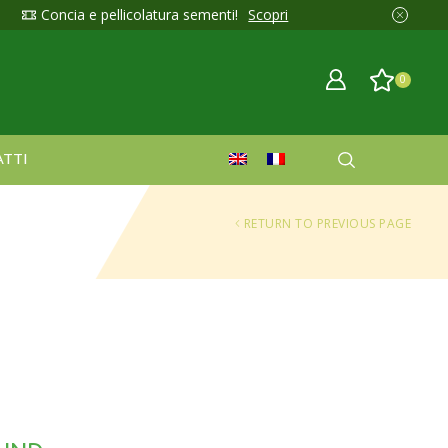
Concia e pellicolatura sementi!
Scopri
0
TTI
RETURN TO PREVIOUS PAGE