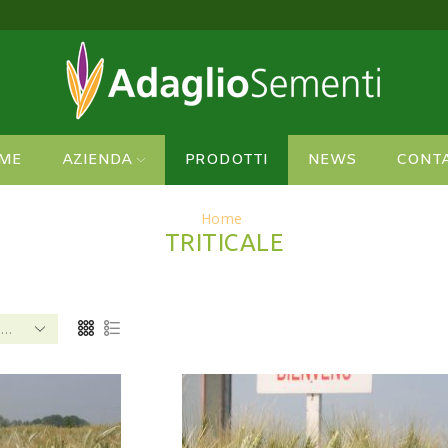
cchi e imballaggi più sicuri!
Vedi
ME
AZIENDA
PRODOTTI
NEWS
CONTA
Home
TRITICALE