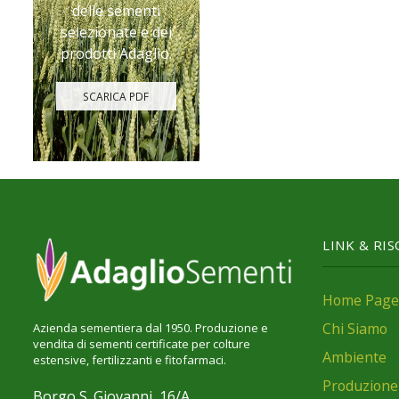
delle sementi
selezionate e dei
prodotti Adaglio.
SCARICA PDF
LINK & RI
Home Page
Chi Siamo
Azienda sementiera dal 1950. Produzione e
vendita di sementi certificate per colture
Ambiente
estensive, fertilizzanti e fitofarmaci.
Produzione
Borgo S. Giovanni, 16/A