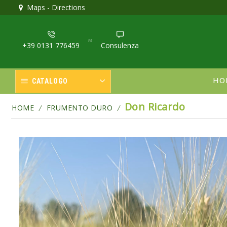
colatura sementi!
Maps - Directions
Scopri
Sa
+39 0131 776459
Consulenza
HO
CATALOGO
Don Ricardo
HOME
FRUMENTO DURO
/
/