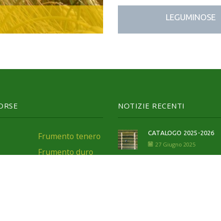
LEGUMI
SORSE
NOTIZIE RECENTI
CATALOGO 2025-2026
Frumento tenero
27 Giugno 2025
Frumento duro
CATALOGO 2024-2025
Orzo
12 Agosto 2024
Triticale
CATALOGO 2023-2024
Leguminose
28 Luglio 2023