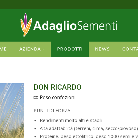
cchi e imballaggi più sicuri!
Vedi
ME
AZIENDA
PRODOTTI
NEWS
CONTA
DON RICARDO
Peso confezioni
PUNTI DI FORZA
Rendimenti molto alti e stabili
Alta adattabilità (terreni, clima, secco/piovoso)
Proteine, peso ettolitrico, peso 1000 semi e vit