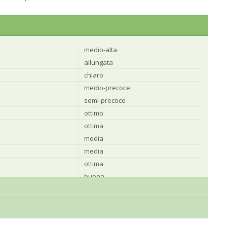
medio-alta
allungata
chiaro
medio-precoce
semi-precoce
ottimo
ottima
media
media
ottima
buona
buona
80–85 kg/hl
50-54 gr