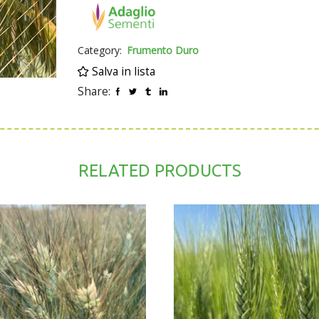
INDICE DI GLUTINE
INDICE DI GIALLO
Category:
Frumento Duro
BIANCONATURA CARIOSSIDE
Salva in lista
UTILIZZO
Share:
RELATED PRODUCTS