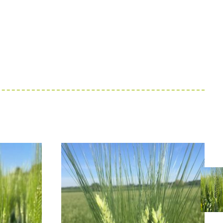
elevato
buono
buono
media
Panificabile