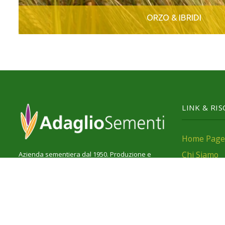
ORZO & IBRIDI
LINK & RI
Home Page
Chi Siamo
Azienda sementiera dal 1950. Produzione e
vendita di sementi certificate per colture
Ambiente
estensive, fertilizzanti e fitofarmaci.
Produzione
Borgo S. Giovanni, 16/A
Selezione
15026 - Oviglio (AL)