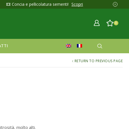
Concia e pellicolatura sementi!
Scopri
0
TTI
RETURN TO PREVIOUS PAGE
rosità, molto alti.