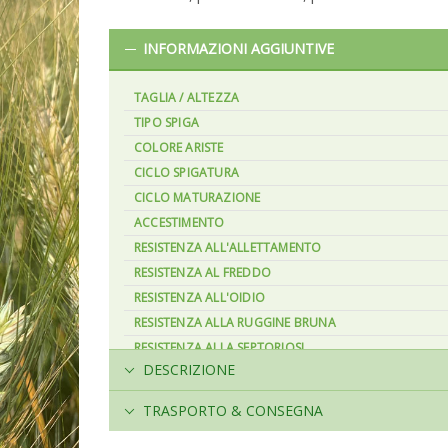
INFORMAZIONI AGGIUNTIVE
TAGLIA / ALTEZZA
TIPO SPIGA
COLORE ARISTE
CICLO SPIGATURA
CICLO MATURAZIONE
ACCESTIMENTO
RESISTENZA ALL'ALLETTAMENTO
RESISTENZA AL FREDDO
RESISTENZA ALL'OIDIO
RESISTENZA ALLA RUGGINE BRUNA
RESISTENZA ALLA SEPTORIOSI
DESCRIZIONE
RESISTENZA ALLA FUSARIOSI
PESO ETTOLITRICO
TRASPORTO & CONSEGNA
PESO 1000 SEMI
TENORE IN PROTEINE