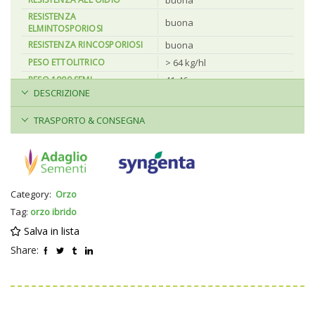
RESISTENZA
buona
ELMINTOSPORIOSI
RESISTENZA RINCOSPORIOSI
buona
PESO ETTOLITRICO
> 64 kg/hl
PESO 1000 SEMI
41-46 gr
DESCRIZIONE
Biogas / Biomassa,
UTILIZZO
Zootecnico
TRASPORTO & CONSEGNA
,
Category:
Orzo
Tag:
orzo ibrido
Salva in lista
Share: