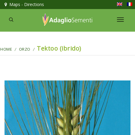
Maps - Directions
Tektoo (ibrido)
HOME
ORZO
/
/