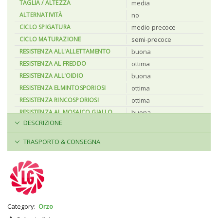
TAGLIA / ALTEZZA
media
ALTERNATIVITÀ
no
CICLO SPIGATURA
medio-precoce
CICLO MATURAZIONE
semi-precoce
RESISTENZA ALL'ALLETTAMENTO
buona
RESISTENZA AL FREDDO
ottima
RESISTENZA ALL'OIDIO
buona
RESISTENZA ELMINTOSPORIOSI
ottima
RESISTENZA RINCOSPORIOSI
ottima
RESISTENZA AL MOSAICO GIALLO
buona
DESCRIZIONE
PESO ETTOLITRICO
66–70 kg/hl
PESO 1000 SEMI
48–50 gr
TRASPORTO & CONSEGNA
TENORE IN PROTEINE
buono
UTILIZZO
Foraggero / Foraggio
Category:
Orzo